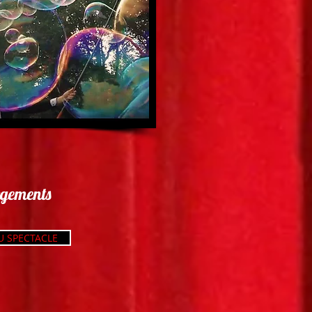
rgements
U SPECTACLE