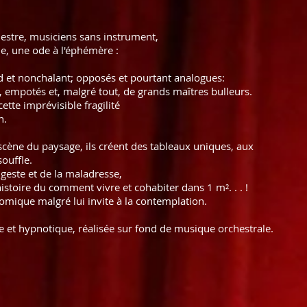
hestre, musiciens sans instrument,
e, une ode à l'éphémère :
nd et nonchalant; opposés et pourtant analogues:
rs, empotés et, malgré tout, de grands maîtres bulleurs.
ette imprévisible fragilité
n.
 scène du paysage, ils créent des tableaux uniques, aux
ouffle.
 geste et de la maladresse,
histoire du comment vivre et cohabiter dans 1 m². . . !
omique malgré lui invite à la contemplation.
e et hypnotique, réalisée sur fond de musique orchestrale.