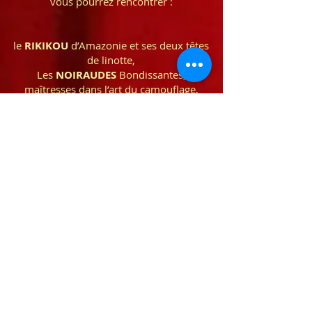
vous pourrez rencontrer :
le
RIKIKOU
d’Amazonie et ses deux têtes
de linotte,
Les
NOIRAUDES
Bondissantes,
maîtresses dans l’art du camouflage,
FANFAN TOM
et ses frères, danseurs
spectraux émérites,
la fameuse créature de « Sous-le-lit » :
POUSSIEROUX
;
Et l’immanquable
KILÉLÉ
le monstre du
miroir matinal.
Vous allez découvrir un merveilleux
cabaret animalier,
inquiétant
au début,
coloré
au milieu
et
rassurant
à la fin,
rempli de
surprises
et de mignonnerie !
Tous unis dans le même but :