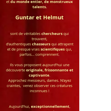
et
du monde entier, de monstrueux
talents.
Guntar et Helmut
sont de véritables
chercheurs
qui
trouvent,
d’authentiques
chasseurs
qui attrapent
et de presque vrais
scientifiques
qui,
parfois... comprennent.
Ils vous proposent aujourd’hui une
découverte
originale, frissonnante et
captivante
.
Approchez messieurs, dames. N’ayez
craintes, venez observer ces créatures
inconnues !
Aujourd’hui,
exceptionnellement
,